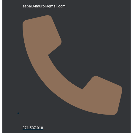
espai34muro@gmail.com
971 537 010