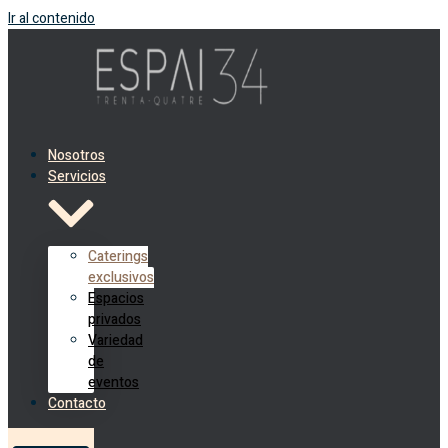
Ir al contenido
Nosotros
Servicios
Caterings
exclusivos
Espacios
privados
Variedad
de
eventos
Contacto