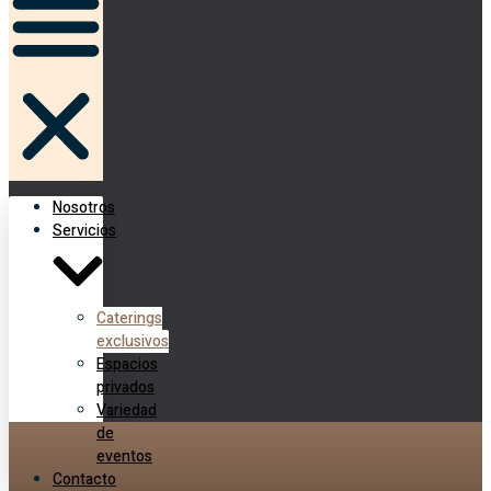
Nosotros
Servicios
Caterings
exclusivos
Espacios
privados
Variedad
de
eventos
Contacto