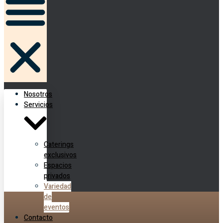
Nosotros
Servicios
Caterings
exclusivos
Espacios
privados
Variedad
de
eventos
Contacto