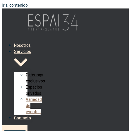
Ir al contenido
Nosotros
Servicios
Caterings
exclusivos
Espacios
privados
Variedad
de
eventos
Contacto